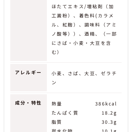
ほたてエキス/増粘剤（加
工澱粉）、着色料(カラメ
ル、紅麹）、調味料（アミ
ノ酸等））、酒精、（一部
にさば・小麦・大豆を含
む）
アレルギー
小麦、さば、大豆、ゼラチ
ン
成分・特性
熱量
386kcal
たんぱく質
18.2g
脂質
30.3g
炭水化物
10.1g