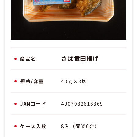
さば竜田揚げ
商品名
規格/容量
40ｇ×3切
JANコード
4907032616369
ケース入数
8入（荷姿6合）